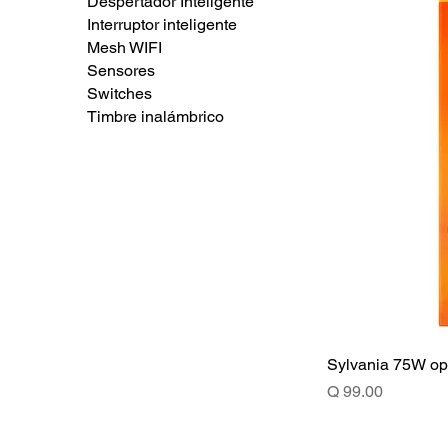
Despertador Inteligente
Interruptor inteligente
Mesh WIFI
Sensores
Switches
Timbre inalámbrico
Sylvania 75W opa
Price
Q 99.00