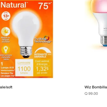
le/soft
Wiz Bombilla
Price
Q 99.00